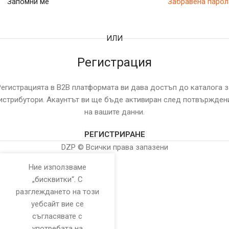
Запомни ме
Забравена парол
ИЛИ
Регистрация
Регистрацията в B2B платформата ви дава достъп до каталога з
истрибутори. Акаунтът ви ще бъде активиран след потвържден
на вашите данни.
РЕГИСТРИРАНЕ
DZP © Всички права запазени
Ние използваме
„бисквитки“. С
разглеждането на този
уебсайт вие се
съгласявате с
употребата на