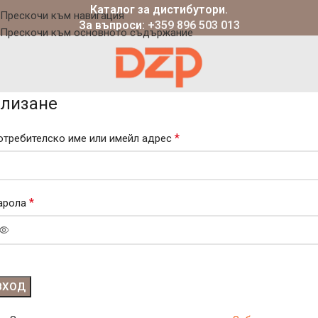
Каталог за дистибутори.
Прескочи към навигация
За въпроси:
+359 896 503 013
Прескочи към основното съдържание
лизане
*
отребителско име или имейл адрес
*
арола
ВХОД