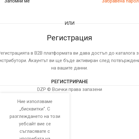
Запомни ме
Забравена парол
ИЛИ
Регистрация
Регистрацията в B2B платформата ви дава достъп до каталога з
истрибутори. Акаунтът ви ще бъде активиран след потвържден
на вашите данни.
РЕГИСТРИРАНЕ
DZP © Всички права запазени
Ние използваме
„бисквитки“. С
разглеждането на този
уебсайт вие се
съгласявате с
употребата на