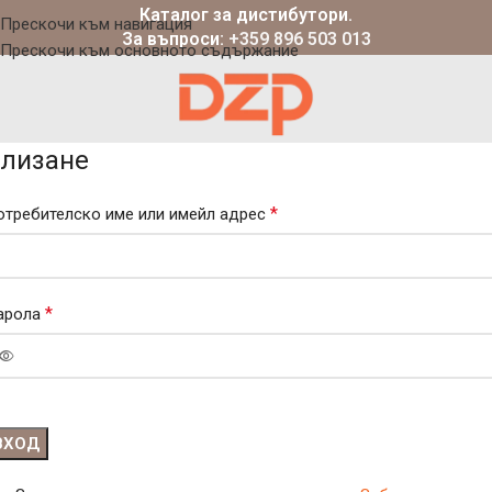
Каталог за дистибутори.
Прескочи към навигация
За въпроси:
+359 896 503 013
Прескочи към основното съдържание
лизане
*
отребителско име или имейл адрес
*
арола
ВХОД