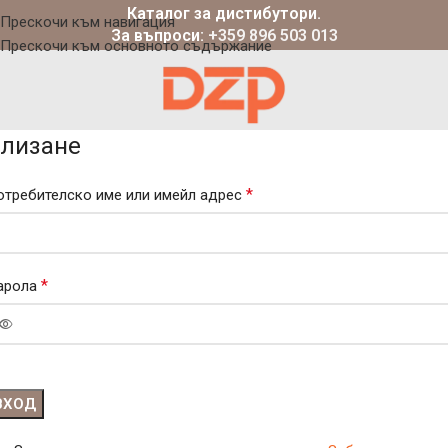
Каталог за дистибутори.
Прескочи към навигация
За въпроси:
+359 896 503 013
Прескочи към основното съдържание
лизане
*
отребителско име или имейл адрес
*
арола
ВХОД