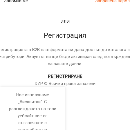
Запомни ме
Забравена парол
ИЛИ
Регистрация
Регистрацията в B2B платформата ви дава достъп до каталога з
истрибутори. Акаунтът ви ще бъде активиран след потвържден
на вашите данни.
РЕГИСТРИРАНЕ
DZP © Всички права запазени
Ние използваме
„бисквитки“. С
разглеждането на този
уебсайт вие се
съгласявате с
употребата на